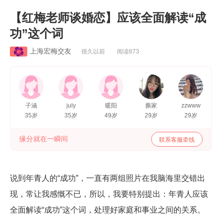
【红梅老师谈婚恋】应该全面解读“成
功”这个词
上海宏梅交友
很久以前 阅读873
子涵
july
暖阳
撕家
zzwww
35岁
35岁
49岁
29岁
29岁
缘分就在一瞬间
联系客服牵线
说到年青人的“成功”，一直有两组照片在我脑海里交错出
现，常让我感慨不已，所以，我要特别提出：年青人应该
全面解读“成功”这个词，处理好家庭和事业之间的关系。