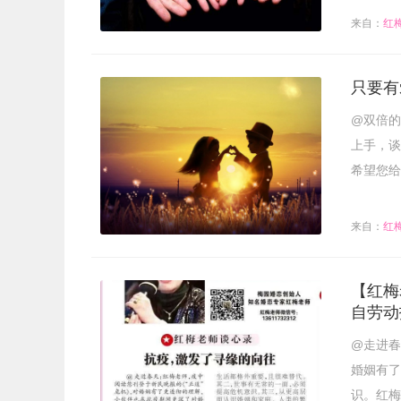
来自：
红
只要有
@双倍的
上手，谈
希望您给
来自：
红
【红梅
自劳动
@走进春
婚姻有了
识。红梅