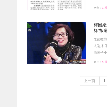
来自：
红
梅园婚
杯”报
之前微博
人选择“
前阵子小
来自：
红
上一页
1