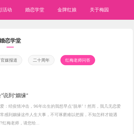
彩活动
婚恋学堂
金牌红娘
关于梅园
婚恋学堂
官媒报道
二十周年
红梅老师问答
”说到“姻缘”
爱：经疫情冲击，96年出生的我想早点“脱单”！然而，我几无恋爱
常感到姻缘这件人生大事，不可琢磨难以把握，不知怎样才能遇
?红梅老师，请您给...