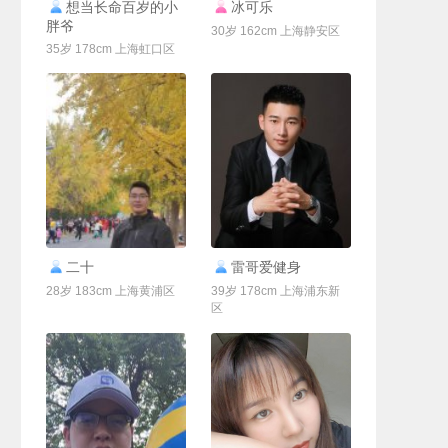
联系Ta
联系Ta
想当长命百岁的小
冰可乐
胖爷
30岁 162cm 上海静安区
35岁 178cm 上海虹口区
联系Ta
联系Ta
二十
雷哥爱健身
28岁 183cm 上海黄浦区
39岁 178cm 上海浦东新
区