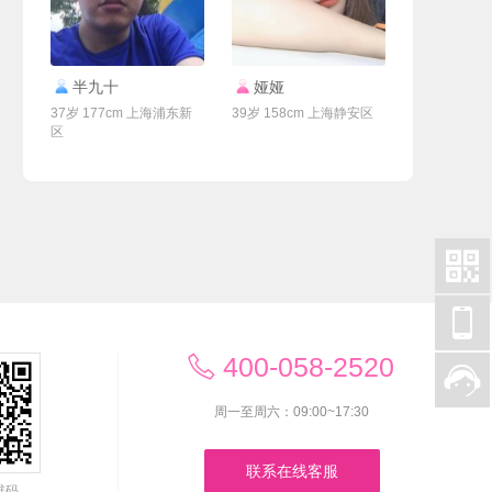
联系Ta
联系Ta
半九十
娅娅
37岁 177cm 上海浦东新
39岁 158cm 上海静安区
区


400-058-2520


周一至周六：09:00~17:30
联系在线客服
维码