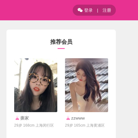
登录
|
注册

推荐会员
联系Ta
联系Ta
撕家
zzwww
29岁 168cm 上海闵行区
29岁 165cm 上海黄浦区