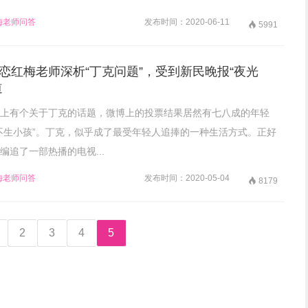
梅老师问答
发布时间：2020-06-11

5991
恋红梅老师深析“丁克问题”，受到新民晚报“夜光
道
上有个关于丁克的话题，微博上的投票结果居然有七八成的年轻
不生小孩”。丁克，似乎成了最受年轻人追捧的一种生活方式。正好
编追了一部热播的电视...
梅老师问答
发布时间：2020-05-04

8179
2
3
4
5