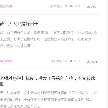
梅老师问答
发布时间：2020-06-11

7903
爱，天天都是好日子
爱：我年初有个计划，就是在“五一”节前，能够与一个心仪姑娘牵
上恋爱。可由于被疫情打断，这些想法只能延后了。红梅老师，
我们更多一些鼓励啊！...
梅老师问答
发布时间：2020-06-11

7571
老师对您说】抗疫，激发了寻缘的向往，本文转载
报
天：红梅老师，疫中阅读您刊登于新民晚报的《“正道”危机》，对
更透彻的理解，小伙伴也在抗疫期间更深了对婚姻重要性的认
老师，您能否对此给予分...