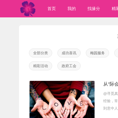
首页
我的
找缘分
精
全部分类
成功喜讯
梅园服务
精彩活动
政府工会
从“际会
@寻觅真
经验，常
到意中人